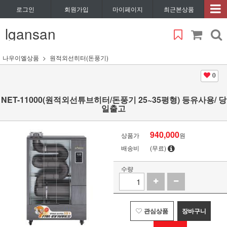
로그인
회원가입
마이페이지
최근본상품
lgansan
나우이엘상품
원적외선히터(돈풍기)
0
NET-11000(원적외선튜브히터/돈풍기 25~35평형) 등유사용/ 당
일출고
940,000
상품가
원
배송비
(무료)
수량
관심상품
장바구니