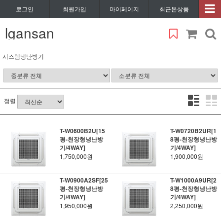
로그인
회원가입
마이페이지
최근본상품
lgansan
시스템냉난방기
정렬
T-W0600B2U[15
T-W0720B2UR[1
평-천장형냉난방
8평-천장형냉난방
기/4WAY]
기/4WAY]
1,750,000원
1,900,000원
T-W0900A2SF[25
T-W1000A9UR[2
평-천장형냉난방
8평-천장형냉난방
기/4WAY]
기/4WAY]
1,950,000원
2,250,000원